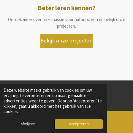
Beter leren kennen?
Ontdek meer over onze passie voor natuursteen en bekijk onze
projecten.
Bekijk onze projecten
Deze website maakt gebruik van cookies om uw
© 2024 - 2026 Natuursteenmesdagh
ervaring te verbeteren en op maat gemaakte
Powered by
JouwWeb
advertenties weer te geven. Door op ‘Accepteren’ te
klikken, gaat u akkoord met het gebruik van alle
cookies.
Afwijzen
Accepteren
E-mailadres