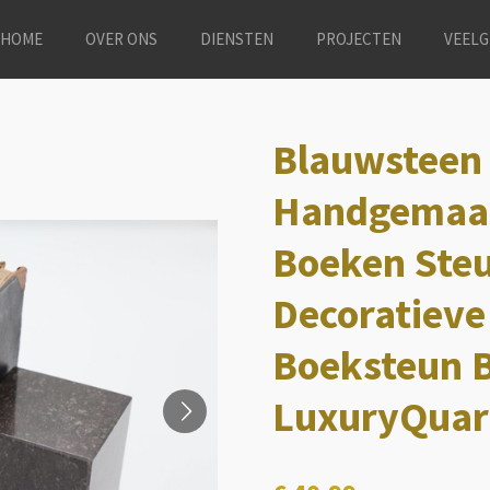
HOME
OVER ONS
DIENSTEN
PROJECTEN
VEELG
Blauwsteen
Handgemaak
Boeken Steu
Decoratieve 
Boeksteun B
LuxuryQuar