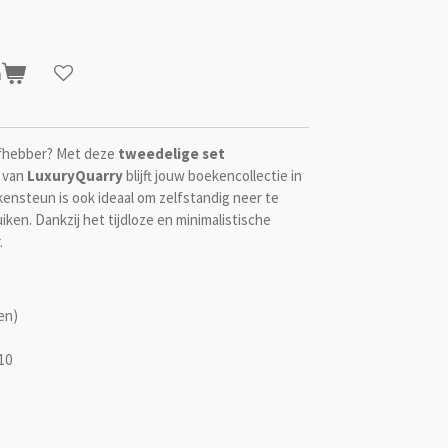
n
efhebber? Met deze
tweedelige set
van
LuxuryQuarry
blijft jouw boekencollectie in
kensteun is ook ideaal om zelfstandig neer te
iken. Dankzij het tijdloze en minimalistische
.
en)
10