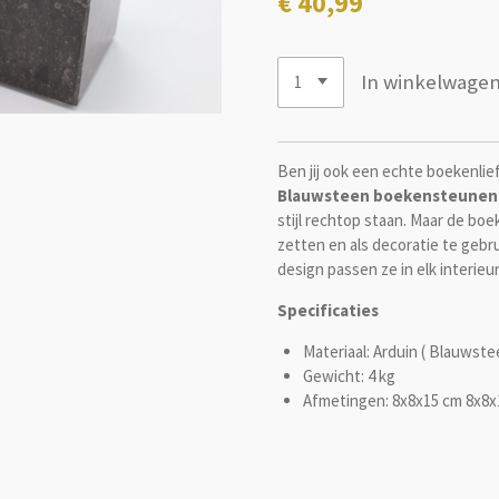
€ 40,99
In winkelwage
Ben jij ook een echte boekenli
Blauwsteen boekensteunen
stijl rechtop staan. Maar de boe
zetten en als decoratie te gebru
design passen ze in elk interieur
Specificaties
Materiaal: Arduin ( Blauwste
Gewicht: 4 kg
Afmetingen: 8x8x15 cm 8x8x